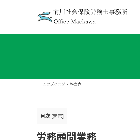
コ
ナ
ン
ビ
テ
ゲ
ン
ー
ツ
シ
へ
ョ
ス
ン
キ
に
ッ
移
プ
動
トップページ
料金表
目次
[
表示
]
労務顧問業務