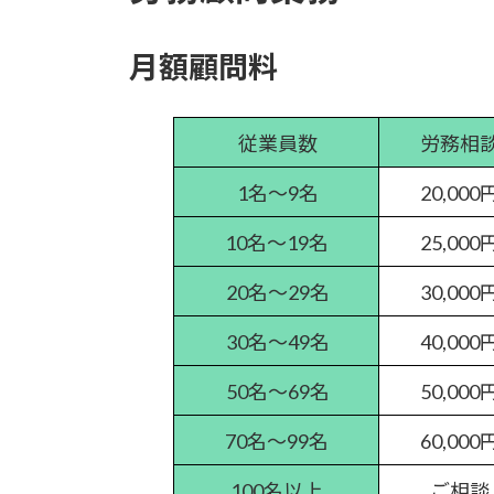
月額顧問料
従業員数
労務相
1名～9名
20,000
10名～19名
25,000
20名～29名
30,000
30名～49名
40,000
50名～69名
50,000
70名～99名
60,000
100名以上
ご相談